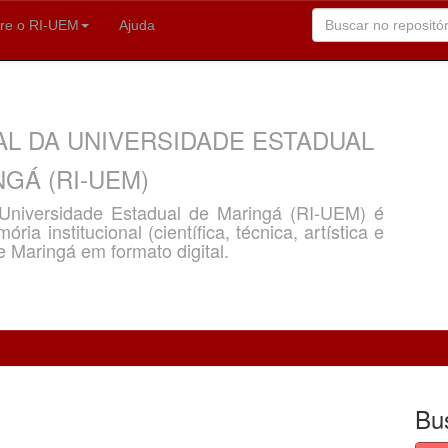
re o RI-UEM
Ajuda
AL DA UNIVERSIDADE ESTADUAL
GÁ (RI-UEM)
a Universidade Estadual de Maringá (RI-UEM) é
ria institucional (científica, técnica, artística e
e Maringá em formato digital.
Bu