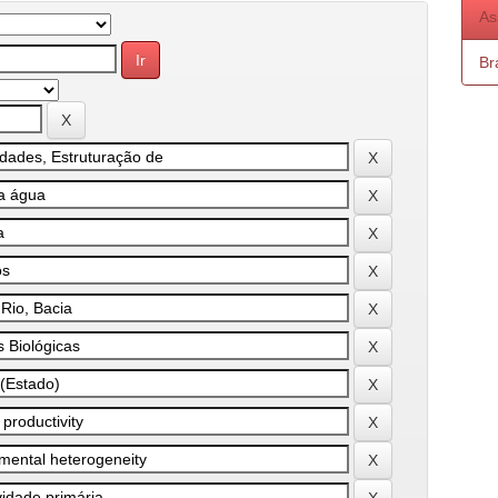
As
Bra