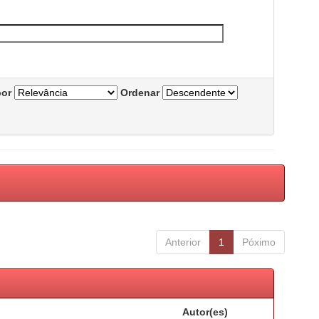
por
Ordenar
Anterior
1
Póximo
Autor(es)