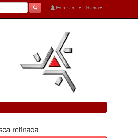
Entrar em:
Idioma
sca refinada