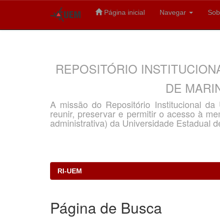
Página inicial
Navegar
Sob
Skip
navigation
REPOSITÓRIO INSTITUCION
DE MARIN
A missão do Repositório Institucional d
reunir, preservar e permitir o acesso à memó
administrativa) da Universidade Estadual d
RI-UEM
Página de Busca