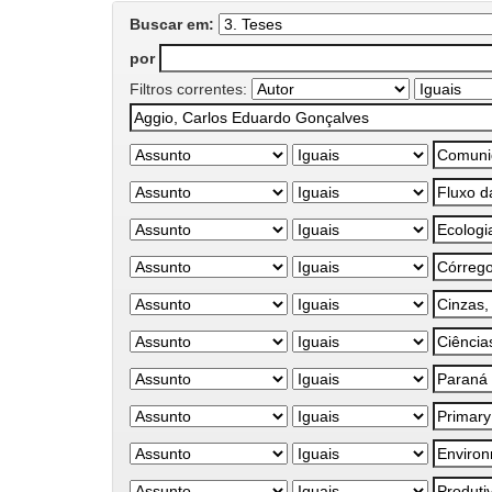
Buscar em:
por
Filtros correntes: