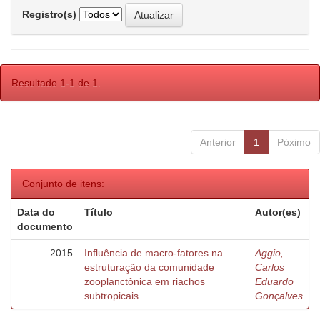
Registro(s)
Resultado 1-1 de 1.
Anterior
1
Póximo
Conjunto de itens:
Data do
Título
Autor(es)
documento
2015
Influência de macro-fatores na
Aggio,
estruturação da comunidade
Carlos
zooplanctônica em riachos
Eduardo
subtropicais.
Gonçalves