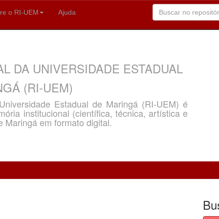
re o RI-UEM
Ajuda
AL DA UNIVERSIDADE ESTADUAL
GÁ (RI-UEM)
a Universidade Estadual de Maringá (RI-UEM) é
ria institucional (científica, técnica, artística e
e Maringá em formato digital.
Bu