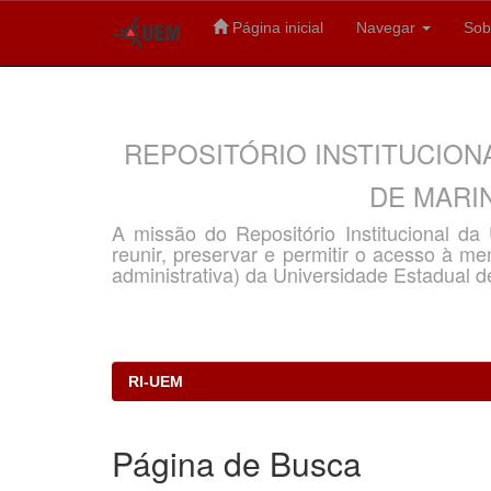
Página inicial
Navegar
Sob
Skip
navigation
REPOSITÓRIO INSTITUCION
DE MARIN
A missão do Repositório Institucional d
reunir, preservar e permitir o acesso à memó
administrativa) da Universidade Estadual d
RI-UEM
Página de Busca