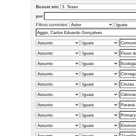
Buscar em:
por
Filtros correntes: