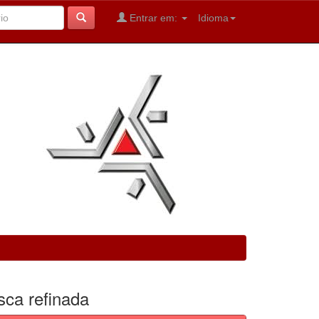
Entrar em:
Idioma
sca refinada