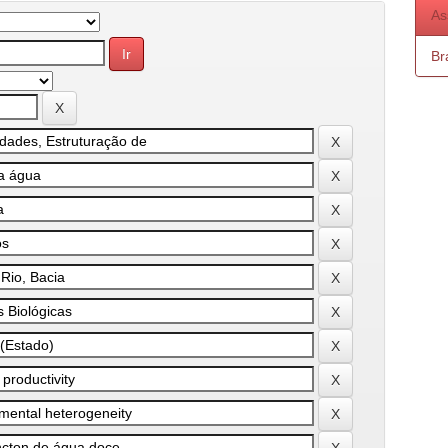
As
Bra