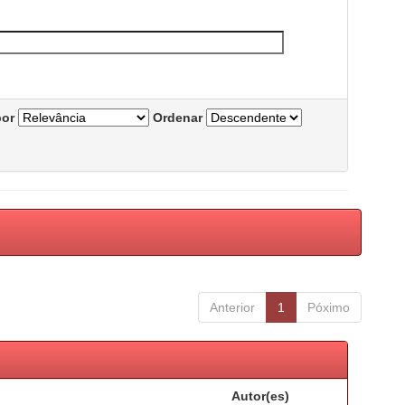
por
Ordenar
Anterior
1
Póximo
Autor(es)