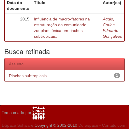
Data do
Título
Autor(es)
documento
2015
Influência de macro-fatores na
Aggio,
estruturação da comunidade
Carlos
zooplanctônica em riachos
Eduardo
subtropicais.
Gonçalves
Busca refinada
Assunto
Riachos subtropicais
1
Tema criado por
DSpace Software
Copyright © 2002-2010
Duraspace
-
Contato com