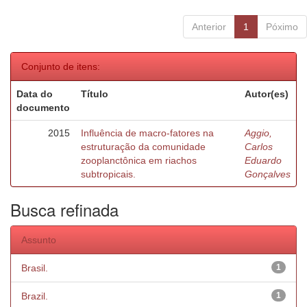
Anterior
1
Póximo
Conjunto de itens:
Data do
Título
Autor(es)
documento
2015
Influência de macro-fatores na
Aggio,
estruturação da comunidade
Carlos
zooplanctônica em riachos
Eduardo
subtropicais.
Gonçalves
Busca refinada
Assunto
Brasil.
1
Brazil.
1