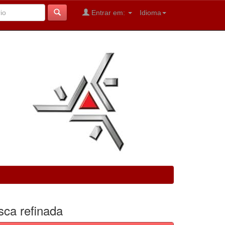
Entrar em:
Idioma
sca refinada