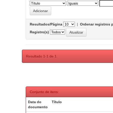
Resultados/Página
|
Ordenar registros 
Registro(s)
Resultado 1-1 de 1.
Conjunto de itens:
Data do
Título
documento