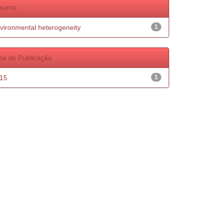
sunto
vironmental heterogeneity
1
ta de Publicação
15
1