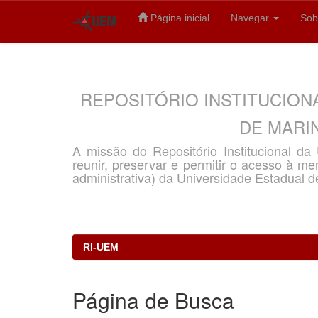
Página inicial
Navegar
Sob
Skip
navigation
REPOSITÓRIO INSTITUCION
DE MARIN
A missão do Repositório Institucional d
reunir, preservar e permitir o acesso à memó
administrativa) da Universidade Estadual d
RI-UEM
Página de Busca