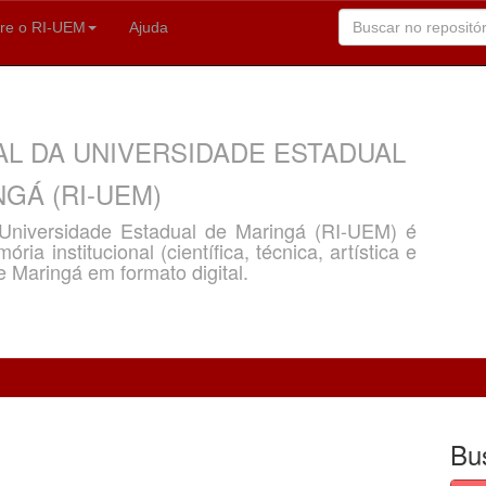
re o RI-UEM
Ajuda
AL DA UNIVERSIDADE ESTADUAL
GÁ (RI-UEM)
a Universidade Estadual de Maringá (RI-UEM) é
ria institucional (científica, técnica, artística e
e Maringá em formato digital.
Bu