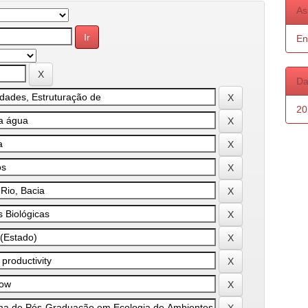
As
En
Da
20