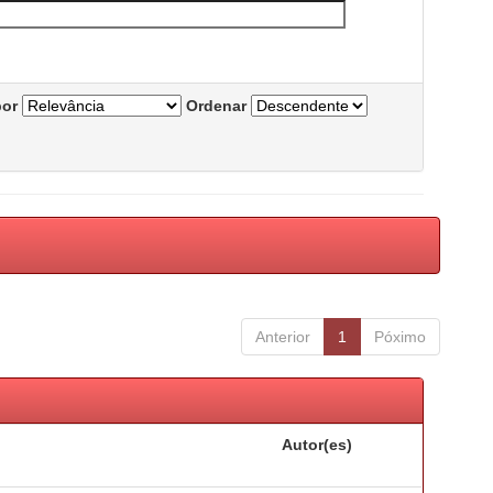
por
Ordenar
Anterior
1
Póximo
Autor(es)