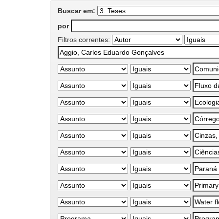
Buscar em:
por
Filtros correntes: