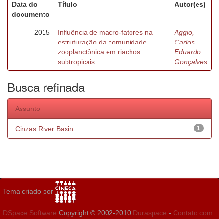
Data do
Título
Autor(es)
documento
2015
Influência de macro-fatores na
Aggio,
estruturação da comunidade
Carlos
zooplanctônica em riachos
Eduardo
subtropicais.
Gonçalves
Busca refinada
Assunto
Cinzas River Basin
1
Tema criado por
DSpace Software
Copyright © 2002-2010
Duraspace
-
Contato com