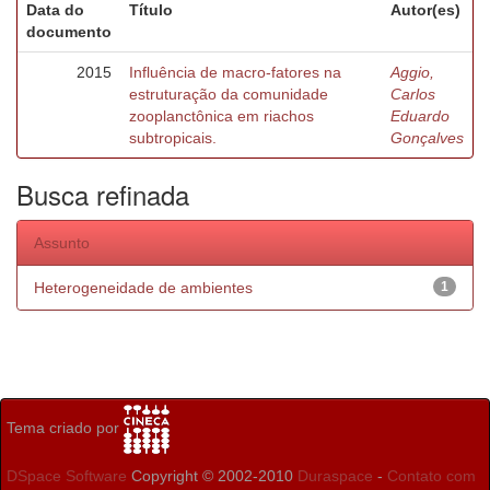
Data do
Título
Autor(es)
documento
2015
Influência de macro-fatores na
Aggio,
estruturação da comunidade
Carlos
zooplanctônica em riachos
Eduardo
subtropicais.
Gonçalves
Busca refinada
Assunto
Heterogeneidade de ambientes
1
Tema criado por
DSpace Software
Copyright © 2002-2010
Duraspace
-
Contato com