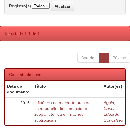
Registro(s)
Resultado 1-1 de 1.
Anterior
1
Póximo
Conjunto de itens:
Data do
Título
Autor(es)
documento
2015
Influência de macro-fatores na
Aggio,
estruturação da comunidade
Carlos
zooplanctônica em riachos
Eduardo
subtropicais.
Gonçalves