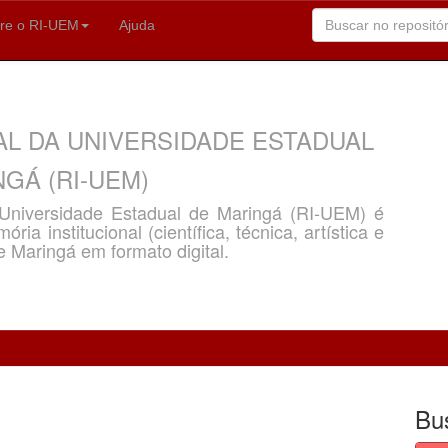
re o RI-UEM
Ajuda
AL DA UNIVERSIDADE ESTADUAL
GÁ (RI-UEM)
a Universidade Estadual de Maringá (RI-UEM) é
ria institucional (científica, técnica, artística e
e Maringá em formato digital.
Bu