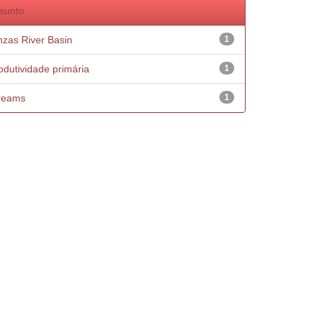
sunto
nzas River Basin
1
odutividade primária
1
reams
1