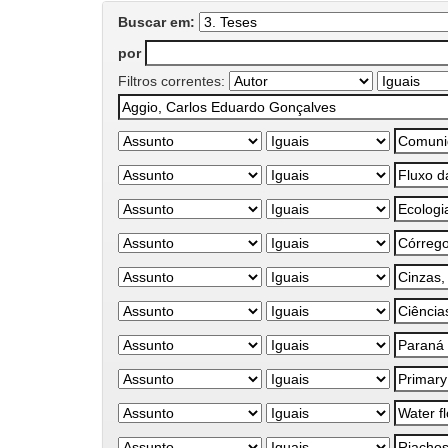
Buscar em:
por
Filtros correntes: