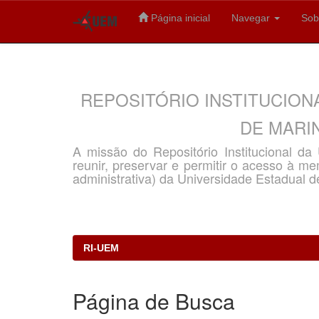
Página inicial
Navegar
Sob
Skip
navigation
REPOSITÓRIO INSTITUCION
DE MARIN
A missão do Repositório Institucional d
reunir, preservar e permitir o acesso à memó
administrativa) da Universidade Estadual d
RI-UEM
Página de Busca