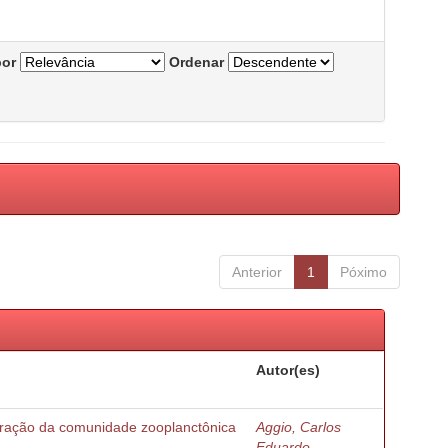
por
Ordenar
Anterior
1
Póximo
Autor(es)
turação da comunidade zooplanctônica
Aggio, Carlos
Eduardo