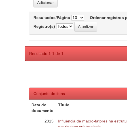
Resultados/Página
|
Ordenar registros 
Registro(s)
Resultado 1-1 de 1.
Conjunto de itens:
Data do
Título
documento
2015
Influência de macro-fatores na estru
em riachos subtropicais.