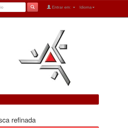
Entrar em:
Idioma
sca refinada