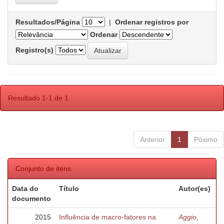
Resultados/Página
|
Ordenar registros por
Ordenar
Registro(s)
Resultado 1-1 de 1.
Anterior
1
Póximo
Conjunto de itens:
Data do
Título
Autor(es)
documento
2015
Influência de macro-fatores na
Aggio,