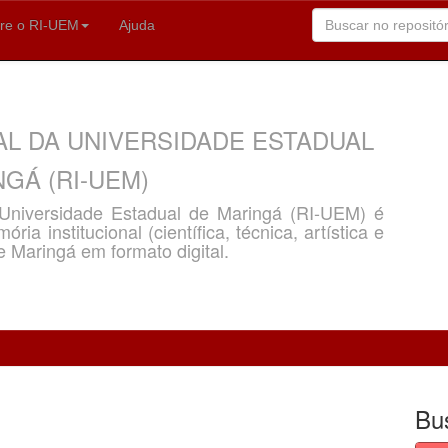
re o RI-UEM
Ajuda
AL DA UNIVERSIDADE ESTADUAL
GÁ (RI-UEM)
a Universidade Estadual de Maringá (RI-UEM) é
ria institucional (científica, técnica, artística e
e Maringá em formato digital.
Bu