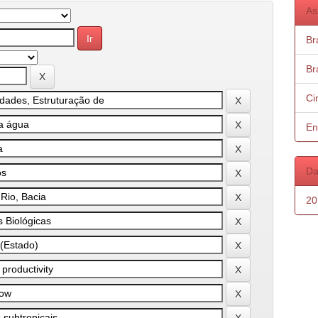
As
Bra
Bra
Ci
En
Da
20