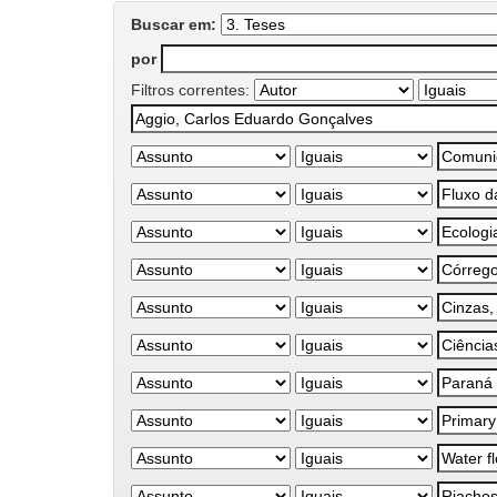
Buscar em:
por
Filtros correntes: