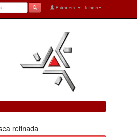
Entrar em:
Idioma
sca refinada