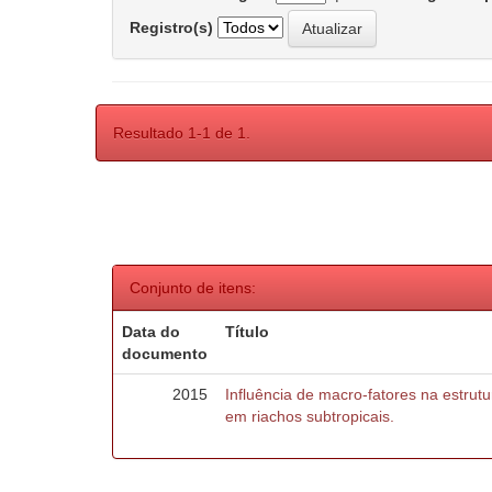
Registro(s)
Resultado 1-1 de 1.
Conjunto de itens:
Data do
Título
documento
2015
Influência de macro-fatores na estru
em riachos subtropicais.