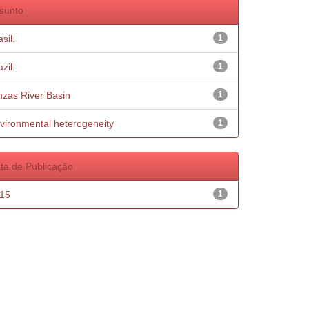
sunto
sil.
1
zil.
1
nzas River Basin
1
vironmental heterogeneity
1
ta de Publicação
15
1