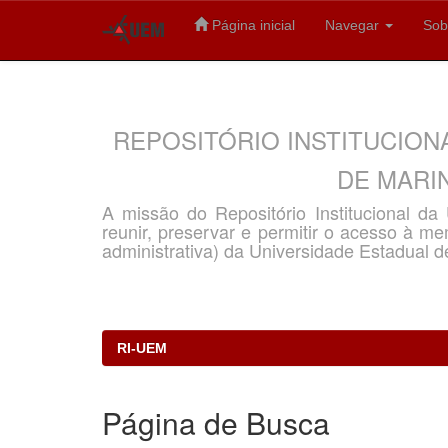
Página inicial
Navegar
Sob
Skip
navigation
REPOSITÓRIO INSTITUCION
DE MARIN
A missão do Repositório Institucional d
reunir, preservar e permitir o acesso à memó
administrativa) da Universidade Estadual d
RI-UEM
Página de Busca