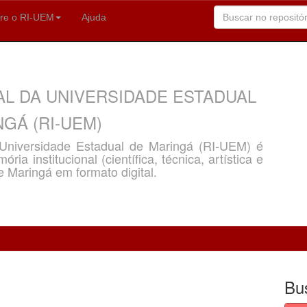
re o RI-UEM
Ajuda
AL DA UNIVERSIDADE ESTADUAL
GÁ (RI-UEM)
a Universidade Estadual de Maringá (RI-UEM) é
ria institucional (científica, técnica, artística e
e Maringá em formato digital.
Bu