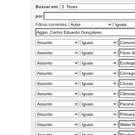
Buscar em:
por
Filtros correntes: