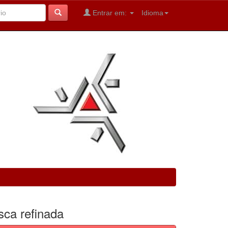
Entrar em:
Idioma
sca refinada