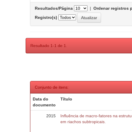
Resultados/Página
|
Ordenar registros 
Registro(s)
Resultado 1-1 de 1.
Conjunto de itens:
Data do
Título
documento
2015
Influência de macro-fatores na estru
em riachos subtropicais.