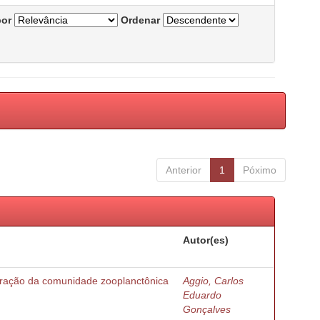
por
Ordenar
Anterior
1
Póximo
Autor(es)
turação da comunidade zooplanctônica
Aggio, Carlos
Eduardo
Gonçalves