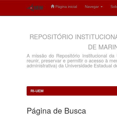
Página inicial
Navegar
Sob
Skip
navigation
REPOSITÓRIO INSTITUCION
DE MARIN
A missão do Repositório Institucional d
reunir, preservar e permitir o acesso à memó
administrativa) da Universidade Estadual d
RI-UEM
Página de Busca