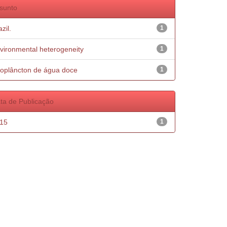
sunto
zil.
1
vironmental heterogeneity
1
oplâncton de água doce
1
ta de Publicação
15
1