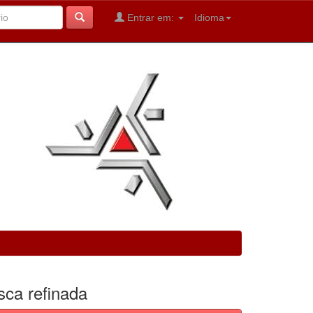
Entrar em:
Idioma
sca refinada