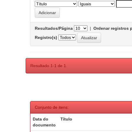
Resultados/Página
|
Ordenar registros 
Registro(s)
Resultado 1-1 de 1.
Conjunto de itens:
Data do
Título
documento