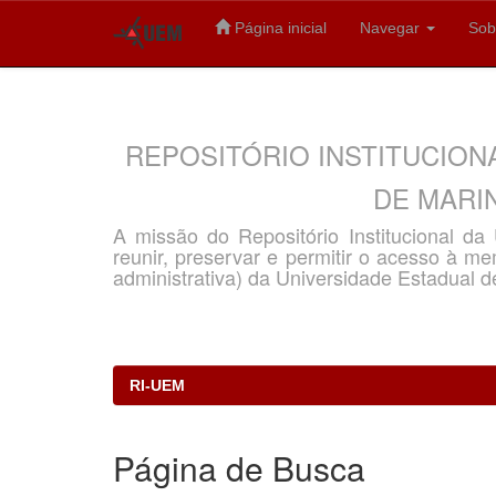
Página inicial
Navegar
Sob
Skip
navigation
REPOSITÓRIO INSTITUCION
DE MARIN
A missão do Repositório Institucional d
reunir, preservar e permitir o acesso à memó
administrativa) da Universidade Estadual d
RI-UEM
Página de Busca