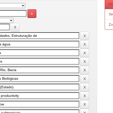
As
St
Zo