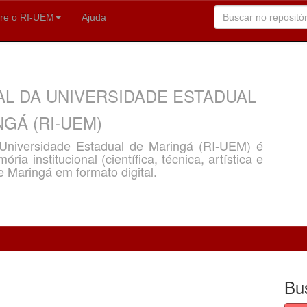
re o RI-UEM
Ajuda
AL DA UNIVERSIDADE ESTADUAL
GÁ (RI-UEM)
a Universidade Estadual de Maringá (RI-UEM) é
ria institucional (científica, técnica, artística e
e Maringá em formato digital.
Bu