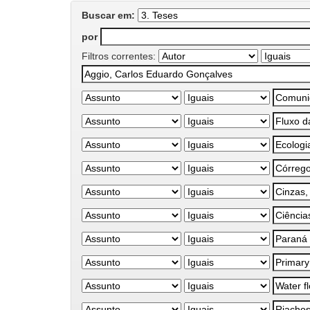
Buscar em:
por
Filtros correntes: