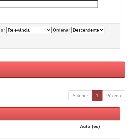
por
Ordenar
Anterior
1
Póximo
Autor(es)