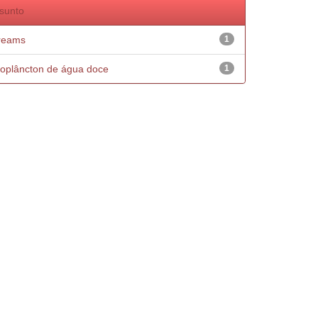
sunto
reams
1
oplâncton de água doce
1