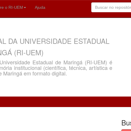
re o RI-UEM
Ajuda
AL DA UNIVERSIDADE ESTADUAL
GÁ (RI-UEM)
a Universidade Estadual de Maringá (RI-UEM) é
ria institucional (científica, técnica, artística e
e Maringá em formato digital.
Bu