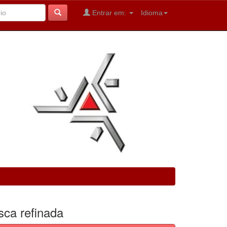
Entrar em:
Idioma
sca refinada