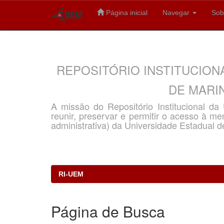
Página inicial
Navegar
Sob
Skip
navigation
REPOSITÓRIO INSTITUCION
DE MARIN
A missão do Repositório Institucional d
reunir, preservar e permitir o acesso à memó
administrativa) da Universidade Estadual d
RI-UEM
Página de Busca