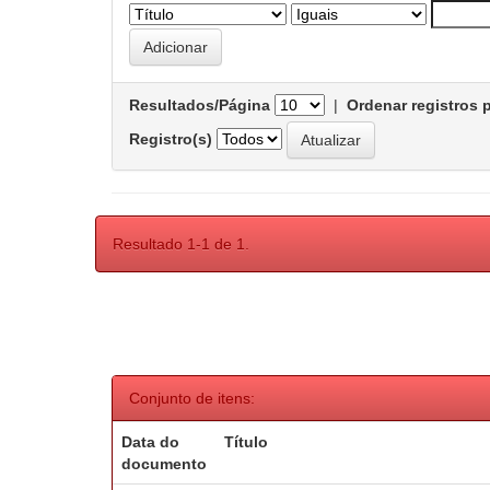
Resultados/Página
|
Ordenar registros 
Registro(s)
Resultado 1-1 de 1.
Conjunto de itens:
Data do
Título
documento