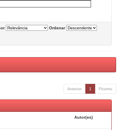
por
Ordenar
Anterior
1
Póximo
Autor(es)