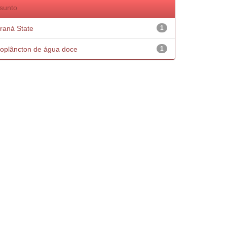
sunto
raná State
1
oplâncton de água doce
1