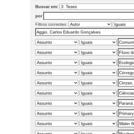
Buscar em:
por
Filtros correntes: