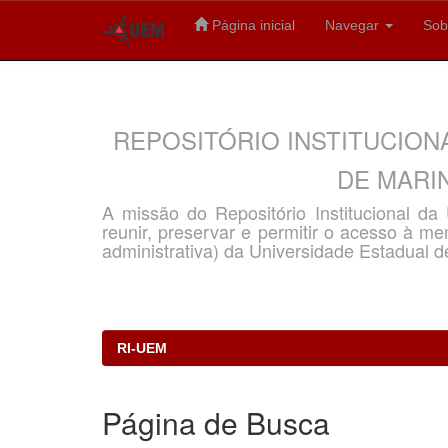
Página inicial
Navegar
Sob
Skip
navigation
REPOSITÓRIO INSTITUCION
DE MARIN
A missão do Repositório Institucional d
reunir, preservar e permitir o acesso à memó
administrativa) da Universidade Estadual d
RI-UEM
Página de Busca