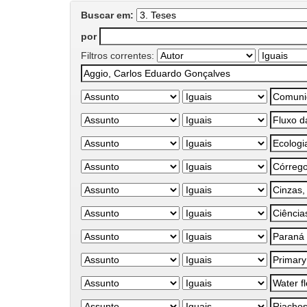
Buscar em:
por
Filtros correntes: