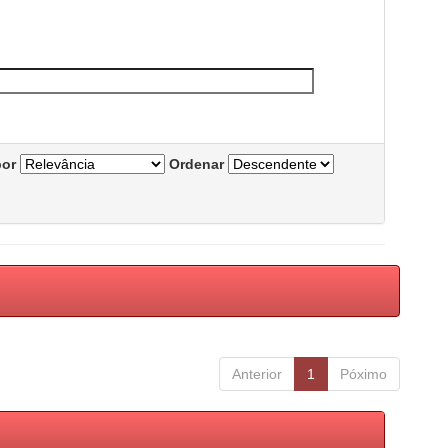
por
Ordenar
Anterior
1
Póximo