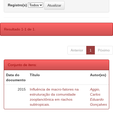
Registro(s)
Resultado 1-1 de 1.
Anterior
1
Póximo
Conjunto de itens:
Data do
Título
Autor(es)
documento
2015
Influência de macro-fatores na
Aggio,
estruturação da comunidade
Carlos
zooplanctônica em riachos
Eduardo
subtropicais.
Gonçalves