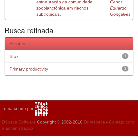
estruturação da comunidade
Carlos
zooplanctônica em riachos
Eduardo
subtropicais.
Gonçalves
Busca refinada
Assunto
Brazil.
1
Primary productivity
1
Tema criado por
DSpace Software
Copyright © 2002-2010
Duraspace
-
Contato com
a administração