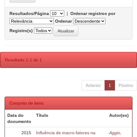
Resultados/Página
|
Ordenar registros por
Ordenar
Registro(s)
Resultado 1-1 de 1.
Anterior
1
Póximo
Conjunto de itens:
Data do
Título
Autor(es)
documento
2015
Influência de macro-fatores na
Aggio,