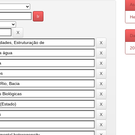
As
He
Da
20