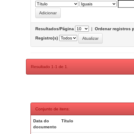
Resultados/Página
|
Ordenar registros 
Registro(s)
Resultado 1-1 de 1.
Conjunto de itens:
Data do
Título
documento