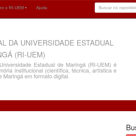
re o RI-UEM
Ajuda
AL DA UNIVERSIDADE ESTADUAL
GÁ (RI-UEM)
a Universidade Estadual de Maringá (RI-UEM) é
ria institucional (científica, técnica, artística e
e Maringá em formato digital.
Bu