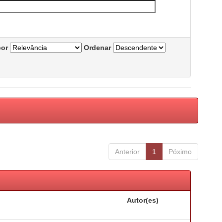
por
Ordenar
Anterior
1
Póximo
Autor(es)