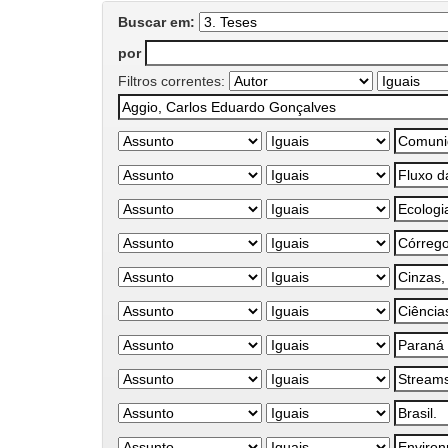
Buscar em:
por
Filtros correntes: