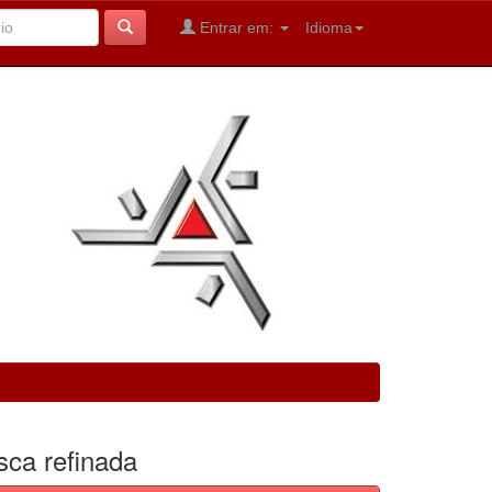
Entrar em:
Idioma
sca refinada