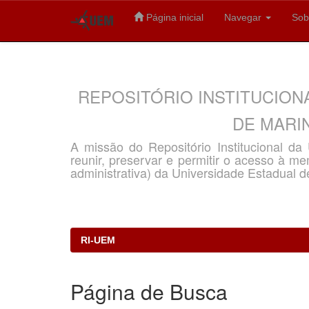
Página inicial
Navegar
Sob
Skip
navigation
REPOSITÓRIO INSTITUCION
DE MARIN
A missão do Repositório Institucional d
reunir, preservar e permitir o acesso à memó
administrativa) da Universidade Estadual d
RI-UEM
Página de Busca