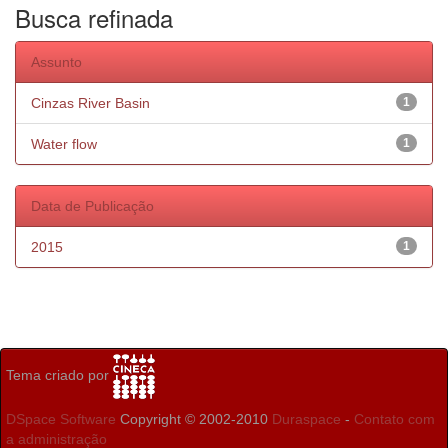
Busca refinada
Assunto
Cinzas River Basin
1
Water flow
1
Data de Publicação
2015
1
Tema criado por
DSpace Software
Copyright © 2002-2010
Duraspace
-
Contato com
a administração