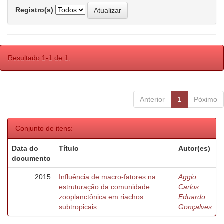
Registro(s)
Resultado 1-1 de 1.
Anterior
1
Póximo
Conjunto de itens:
Data do
Título
Autor(es)
documento
2015
Influência de macro-fatores na
Aggio,
estruturação da comunidade
Carlos
zooplanctônica em riachos
Eduardo
subtropicais.
Gonçalves