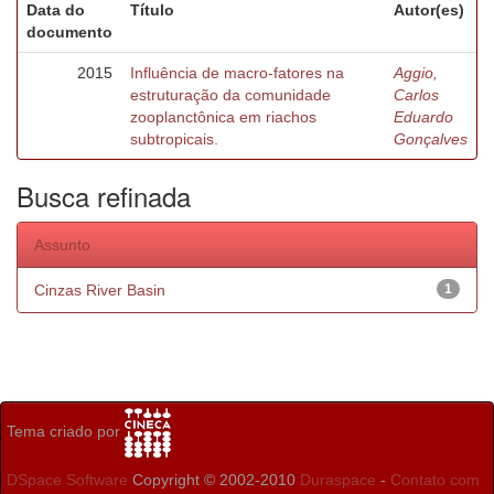
Data do
Título
Autor(es)
documento
2015
Influência de macro-fatores na
Aggio,
estruturação da comunidade
Carlos
zooplanctônica em riachos
Eduardo
subtropicais.
Gonçalves
Busca refinada
Assunto
Cinzas River Basin
1
Tema criado por
DSpace Software
Copyright © 2002-2010
Duraspace
-
Contato com