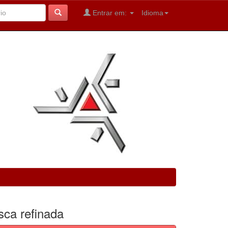
Entrar em:
Idioma
sca refinada