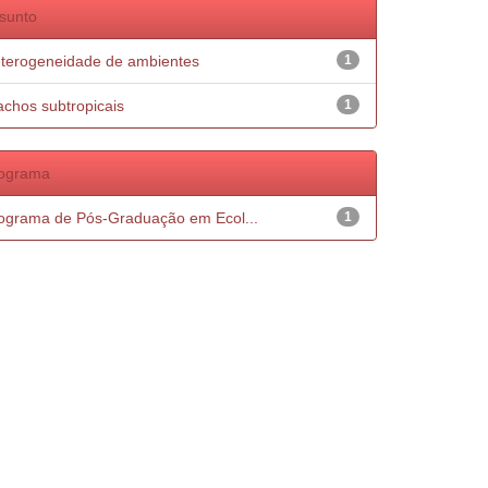
sunto
terogeneidade de ambientes
1
achos subtropicais
1
ograma
ograma de Pós-Graduação em Ecol...
1