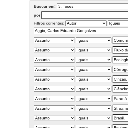
Buscar em:
por
Filtros correntes: