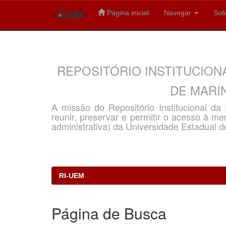
Página inicial
Navegar
Sob
Skip
navigation
REPOSITÓRIO INSTITUCION
DE MARIN
A missão do Repositório Institucional d
reunir, preservar e permitir o acesso à memó
administrativa) da Universidade Estadual d
RI-UEM
Página de Busca