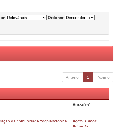
por
Ordenar
Anterior
1
Póximo
Autor(es)
turação da comunidade zooplanctônica
Aggio, Carlos
Eduardo