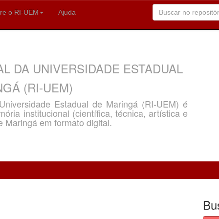
re o RI-UEM
Ajuda
AL DA UNIVERSIDADE ESTADUAL
GÁ (RI-UEM)
a Universidade Estadual de Maringá (RI-UEM) é
ria institucional (científica, técnica, artística e
e Maringá em formato digital.
Bu