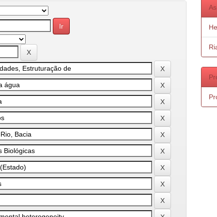
As
He
Ri
Pr
Pr