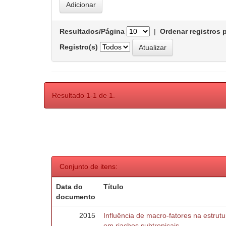
Resultados/Página
|
Ordenar registros 
Registro(s)
Resultado 1-1 de 1.
Conjunto de itens:
Data do
Título
documento
2015
Influência de macro-fatores na estru
em riachos subtropicais.