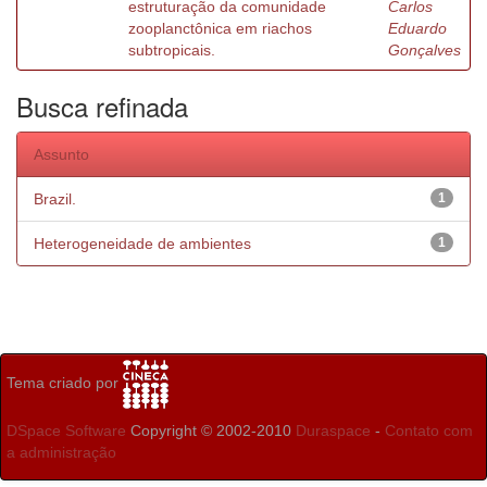
estruturação da comunidade
Carlos
zooplanctônica em riachos
Eduardo
subtropicais.
Gonçalves
Busca refinada
Assunto
Brazil.
1
Heterogeneidade de ambientes
1
Tema criado por
DSpace Software
Copyright © 2002-2010
Duraspace
-
Contato com
a administração