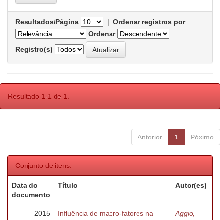
Resultados/Página
|
Ordenar registros por
Ordenar
Registro(s)
Resultado 1-1 de 1.
Anterior
1
Póximo
Conjunto de itens:
Data do
Título
Autor(es)
documento
2015
Influência de macro-fatores na
Aggio,