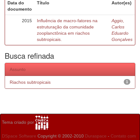
Data do
Título
Autor(es)
documento
2015
Influência de macro-fatores na
Aggio,
estruturação da comunidade
Carlos
zooplanctônica em riachos
Eduardo
subtropicais.
Gonçalves
Busca refinada
Assunto
Riachos subtropicais
1
Tema criado por
DSpace Software
Copyright © 2002-2010
Duraspace
-
Contato com