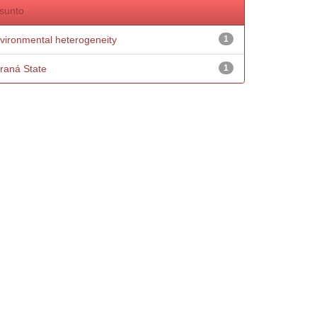
sunto
vironmental heterogeneity
1
raná State
1