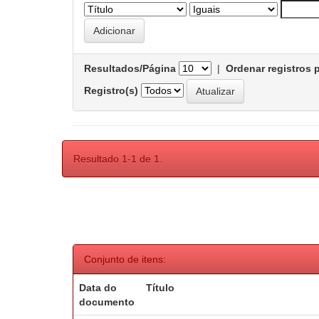
Resultados/Página
|
Ordenar registros 
Registro(s)
Resultado 1-1 de 1.
Conjunto de itens:
Data do
Título
documento