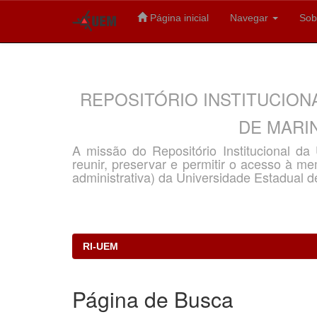
Página inicial
Navegar
Sob
Skip
navigation
REPOSITÓRIO INSTITUCION
DE MARIN
A missão do Repositório Institucional d
reunir, preservar e permitir o acesso à memó
administrativa) da Universidade Estadual d
RI-UEM
Página de Busca