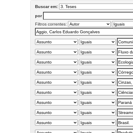
Buscar em:
por
Filtros correntes: