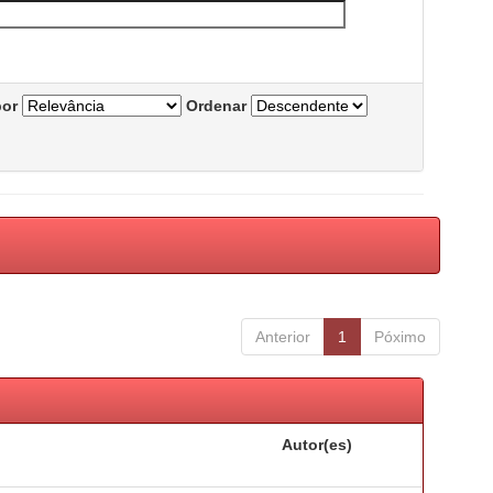
por
Ordenar
Anterior
1
Póximo
Autor(es)