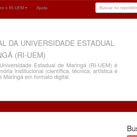
re o RI-UEM
Ajuda
AL DA UNIVERSIDADE ESTADUAL
GÁ (RI-UEM)
a Universidade Estadual de Maringá (RI-UEM) é
ria institucional (científica, técnica, artística e
e Maringá em formato digital.
Bu