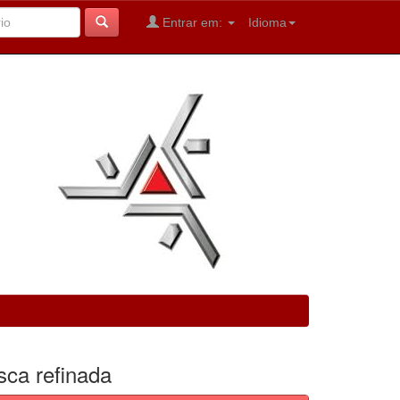
Entrar em:
Idioma
sca refinada