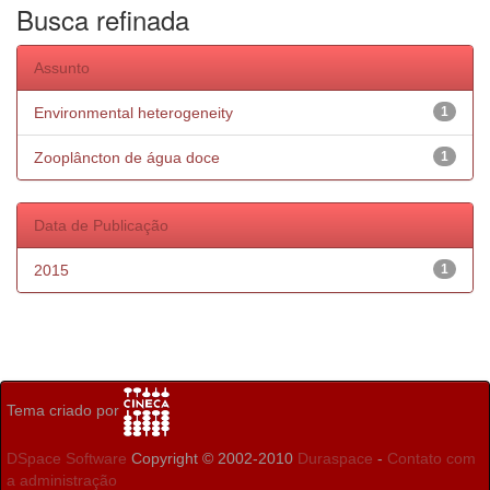
Busca refinada
Assunto
Environmental heterogeneity
1
Zooplâncton de água doce
1
Data de Publicação
2015
1
Tema criado por
DSpace Software
Copyright © 2002-2010
Duraspace
-
Contato com
a administração