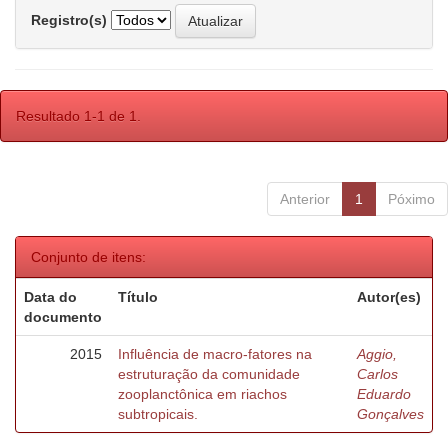
Registro(s)
Resultado 1-1 de 1.
Anterior
1
Póximo
Conjunto de itens:
Data do
Título
Autor(es)
documento
2015
Influência de macro-fatores na
Aggio,
estruturação da comunidade
Carlos
zooplanctônica em riachos
Eduardo
subtropicais.
Gonçalves