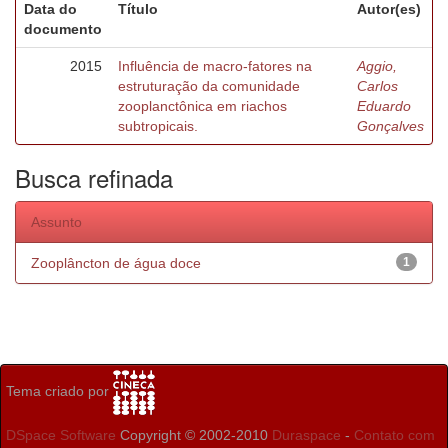
Data do
Título
Autor(es)
documento
2015
Influência de macro-fatores na
Aggio,
estruturação da comunidade
Carlos
zooplanctônica em riachos
Eduardo
subtropicais.
Gonçalves
Busca refinada
Assunto
Zooplâncton de água doce
1
Tema criado por
DSpace Software
Copyright © 2002-2010
Duraspace
-
Contato com