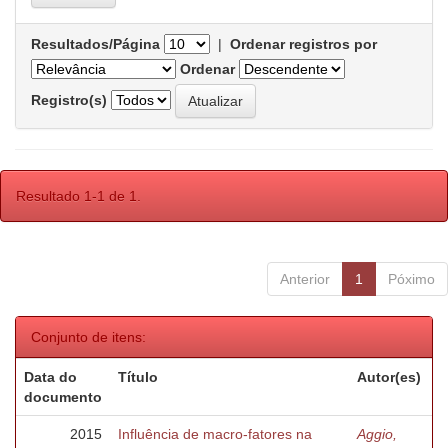
Resultados/Página
|
Ordenar registros por
Ordenar
Registro(s)
Resultado 1-1 de 1.
Anterior
1
Póximo
Conjunto de itens:
Data do
Título
Autor(es)
documento
2015
Influência de macro-fatores na
Aggio,