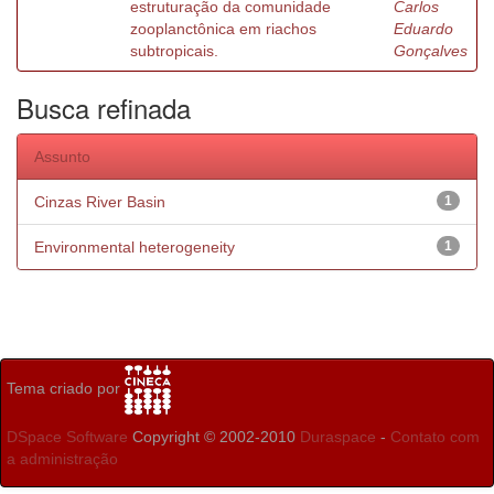
estruturação da comunidade
Carlos
zooplanctônica em riachos
Eduardo
subtropicais.
Gonçalves
Busca refinada
Assunto
Cinzas River Basin
1
Environmental heterogeneity
1
Tema criado por
DSpace Software
Copyright © 2002-2010
Duraspace
-
Contato com
a administração