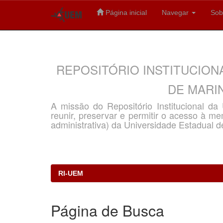
Página inicial
Navegar
Sob
Skip
navigation
REPOSITÓRIO INSTITUCION
DE MARIN
A missão do Repositório Institucional d
reunir, preservar e permitir o acesso à memó
administrativa) da Universidade Estadual d
RI-UEM
Página de Busca