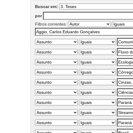
Buscar em:
por
Filtros correntes: