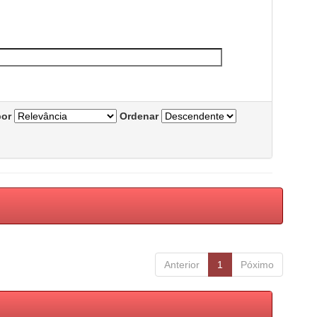
por
Ordenar
Anterior
1
Póximo