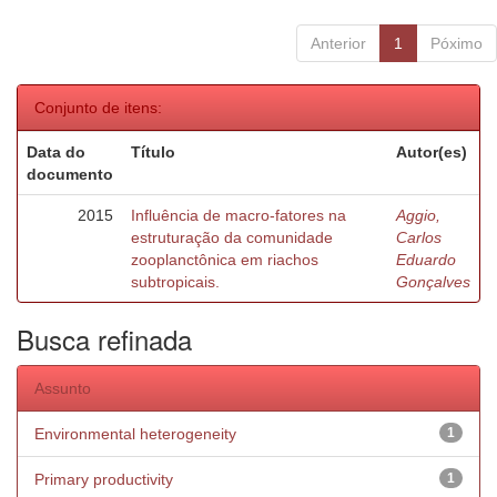
Anterior
1
Póximo
Conjunto de itens:
Data do
Título
Autor(es)
documento
2015
Influência de macro-fatores na
Aggio,
estruturação da comunidade
Carlos
zooplanctônica em riachos
Eduardo
subtropicais.
Gonçalves
Busca refinada
Assunto
Environmental heterogeneity
1
Primary productivity
1