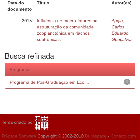
Data do
Título
Autor(es)
documento
2015
Influência de macro-fatores na
Aggio,
estruturação da comunidade
Carlos
zooplanctônica em riachos
Eduardo
subtropicais.
Gonçalves
Busca refinada
Programa
Programa de Pós-Graduação em Ecol...
1
Tema criado por
DSpace Software
Copyright © 2002-2010
Duraspace
-
Contato com