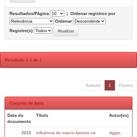
Resultados/Página
|
Ordenar registros por
Ordenar
Registro(s)
Resultado 1-1 de 1.
Anterior
1
Póximo
Conjunto de itens:
Data do
Título
Autor(es)
documento
2015
Influência de macro-fatores na
Aggio,