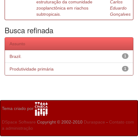
estruturação da comunidade
Carlos
zooplanctônica em riachos
Eduardo
subtropicais.
Gonçalves
Busca refinada
Assunto
Brazil.
1
Produtividade primária
1
Tema criado por
DSpace Software
Copyright © 2002-2010
Duraspace
-
Contato com
a administração