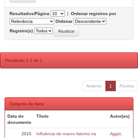
Resultados/Página
|
Ordenar registros por
Ordenar
Registro(s)
Resultado 1-1 de 1.
Anterior
1
Póximo
Conjunto de itens:
Data do
Título
Autor(es)
documento
2015
Influência de macro-fatores na
Aggio,