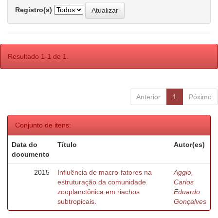
Registro(s)
Resultado 1-1 de 1.
Anterior
1
Póximo
Conjunto de itens:
Data do
Título
Autor(es)
documento
2015
Influência de macro-fatores na
Aggio,
estruturação da comunidade
Carlos
zooplanctônica em riachos
Eduardo
subtropicais.
Gonçalves