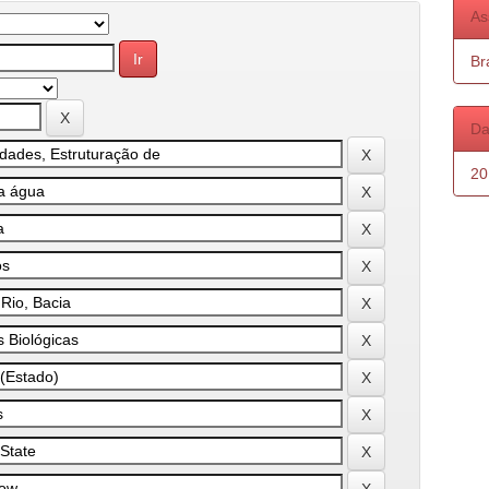
As
Bra
Da
20