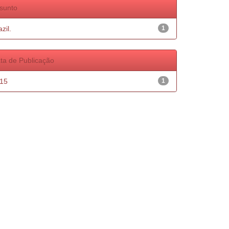
sunto
zil.
1
ta de Publicação
15
1