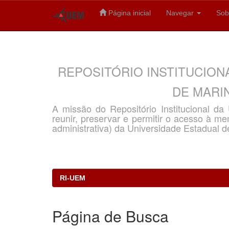
Página inicial
Navegar
Sob
Skip
navigation
REPOSITÓRIO INSTITUCION
DE MARIN
A missão do Repositório Institucional d
reunir, preservar e permitir o acesso à memó
administrativa) da Universidade Estadual d
RI-UEM
Página de Busca