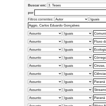
Buscar em:
por
Filtros correntes: