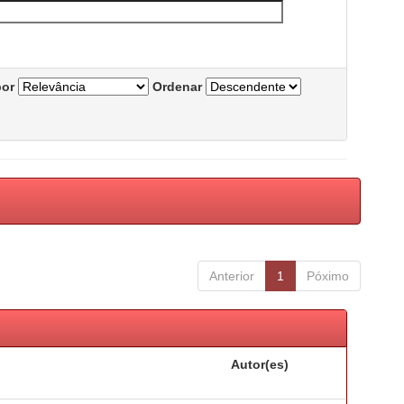
por
Ordenar
Anterior
1
Póximo
Autor(es)