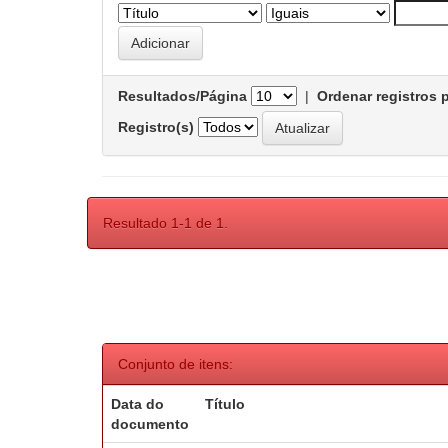
Resultados/Página
|
Ordenar registros 
Registro(s)
Resultado 1-1 de 1.
Conjunto de itens:
Data do
Título
documento