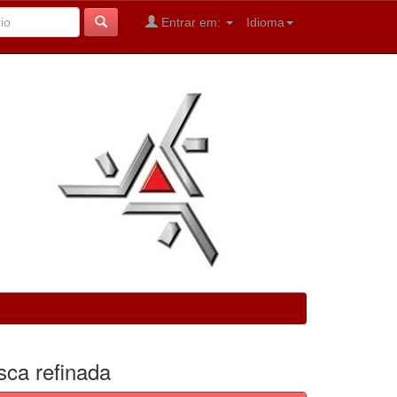
Entrar em:
Idioma
sca refinada