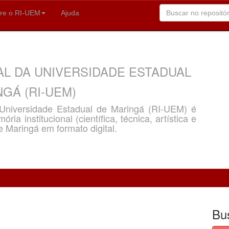
re o RI-UEM
Ajuda
AL DA UNIVERSIDADE ESTADUAL
GÁ (RI-UEM)
a Universidade Estadual de Maringá (RI-UEM) é
ria institucional (científica, técnica, artística e
e Maringá em formato digital.
Bu