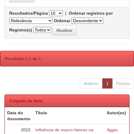
Resultados/Página
|
Ordenar registros por
Ordenar
Registro(s)
Resultado 1-1 de 1.
Anterior
1
Póximo
Conjunto de itens:
Data do
Título
Autor(es)
documento
2015
Influência de macro-fatores na
Aggio,