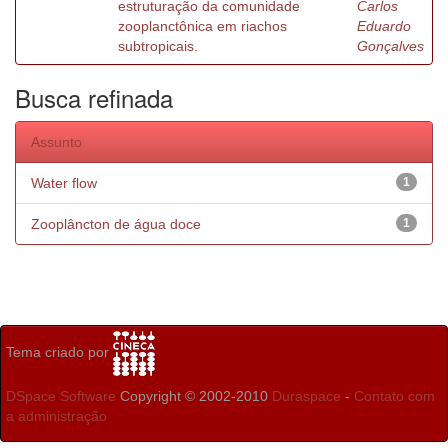
estruturação da comunidade
Carlos
zooplanctônica em riachos
Eduardo
subtropicais.
Gonçalves
Busca refinada
Assunto
Water flow
1
Zooplâncton de água doce
1
Tema criado por
DSpace Software
Copyright © 2002-2010
Duraspace
-
Contato com
a administração