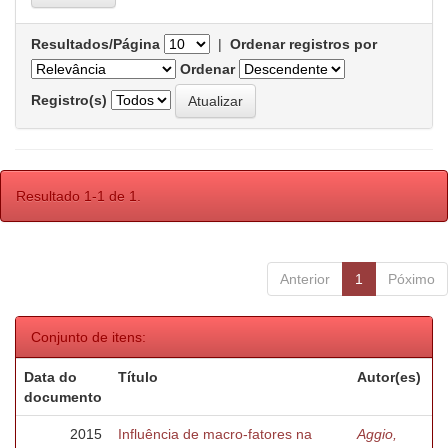
Resultados/Página
|
Ordenar registros por
Ordenar
Registro(s)
Resultado 1-1 de 1.
Anterior
1
Póximo
Conjunto de itens:
Data do
Título
Autor(es)
documento
2015
Influência de macro-fatores na
Aggio,