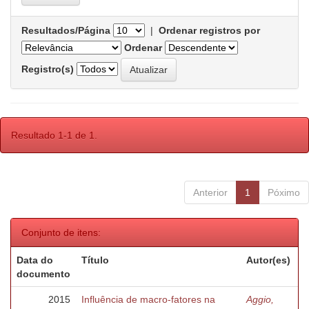
Resultados/Página
|
Ordenar registros por
Ordenar
Registro(s)
Resultado 1-1 de 1.
Anterior
1
Póximo
Conjunto de itens:
Data do
Título
Autor(es)
documento
2015
Influência de macro-fatores na
Aggio,