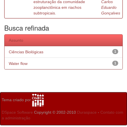
estruturação da comunidade
Carlos
zooplanctônica em riachos
Eduardo
subtropicais.
Gonçalves
Busca refinada
Assunto
Ciências Biológicas
1
Water flow
1
Tema criado por
DSpace Software
Copyright © 2002-2010
Duraspace
-
Contato com
a administração