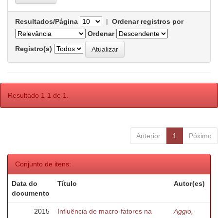
Resultados/Página
|
Ordenar registros por
Ordenar
Registro(s)
Resultado 1-1 de 1.
Anterior
1
Póximo
Conjunto de itens:
Data do
Título
Autor(es)
documento
2015
Influência de macro-fatores na
Aggio,