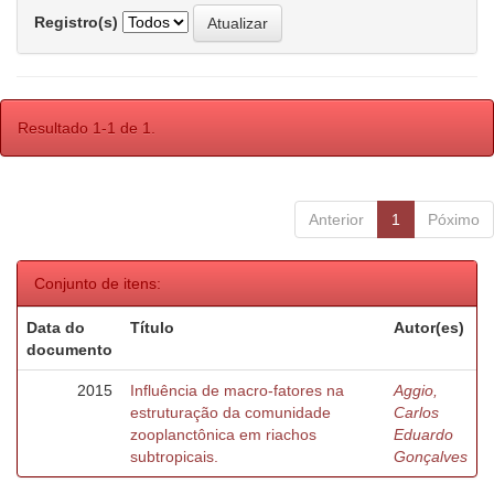
Registro(s)
Resultado 1-1 de 1.
Anterior
1
Póximo
Conjunto de itens:
Data do
Título
Autor(es)
documento
2015
Influência de macro-fatores na
Aggio,
estruturação da comunidade
Carlos
zooplanctônica em riachos
Eduardo
subtropicais.
Gonçalves