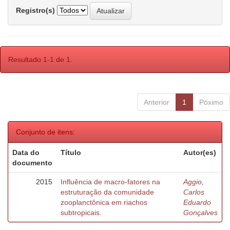
Registro(s)
Resultado 1-1 de 1.
Anterior
1
Póximo
Conjunto de itens:
Data do
Título
Autor(es)
documento
2015
Influência de macro-fatores na
Aggio,
estruturação da comunidade
Carlos
zooplanctônica em riachos
Eduardo
subtropicais.
Gonçalves