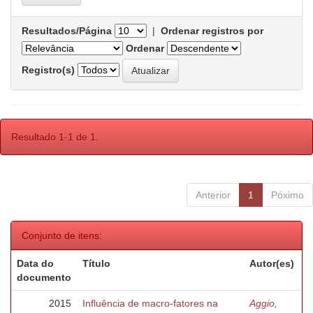
Resultados/Página
|
Ordenar registros por
Ordenar
Registro(s)
Resultado 1-1 de 1.
Anterior
1
Póximo
Conjunto de itens:
Data do
Título
Autor(es)
documento
2015
Influência de macro-fatores na
Aggio,