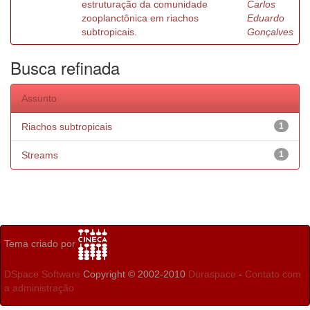
estruturação da comunidade
Carlos
zooplanctônica em riachos
Eduardo
subtropicais.
Gonçalves
Busca refinada
Assunto
Riachos subtropicais
1
Streams
1
Tema criado por
DSpace Software
Copyright © 2002-2010
Duraspace
-
Contato com
a administração