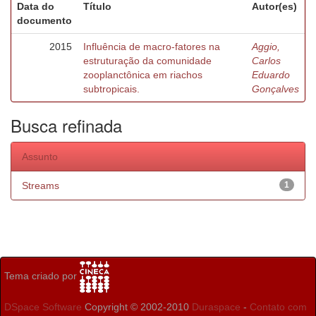
Data do
Título
Autor(es)
documento
2015
Influência de macro-fatores na
Aggio,
estruturação da comunidade
Carlos
zooplanctônica em riachos
Eduardo
subtropicais.
Gonçalves
Busca refinada
Assunto
Streams
1
Tema criado por
DSpace Software
Copyright © 2002-2010
Duraspace
-
Contato com