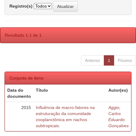
Registro(s)
Resultado 1-1 de 1.
Anterior
1
Póximo
Conjunto de itens:
Data do
Título
Autor(es)
documento
2015
Influência de macro-fatores na
Aggio,
estruturação da comunidade
Carlos
zooplanctônica em riachos
Eduardo
subtropicais.
Gonçalves