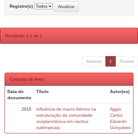
Registro(s)
Resultado 1-1 de 1.
Anterior
1
Póximo
Conjunto de itens:
Data do
Título
Autor(es)
documento
2015
Influência de macro-fatores na
Aggio,
estruturação da comunidade
Carlos
zooplanctônica em riachos
Eduardo
subtropicais.
Gonçalves