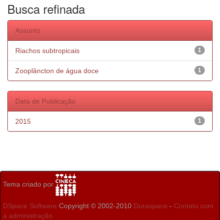
Busca refinada
Assunto
Riachos subtropicais
1
Zooplâncton de água doce
1
Data de Publicação
2015
1
Tema criado por
DSpace Software
Copyright © 2002-2010
Duraspace
-
Contato com
a administração