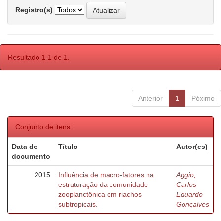
Registro(s)
Resultado 1-1 de 1.
Anterior
1
Póximo
Conjunto de itens:
Data do
Título
Autor(es)
documento
2015
Influência de macro-fatores na
Aggio,
estruturação da comunidade
Carlos
zooplanctônica em riachos
Eduardo
subtropicais.
Gonçalves