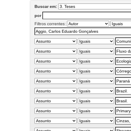
Buscar em:
por
Filtros correntes: