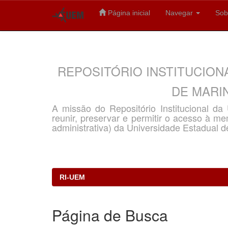
Página inicial
Navegar
Sob
Skip
navigation
REPOSITÓRIO INSTITUCION
DE MARIN
A missão do Repositório Institucional d
reunir, preservar e permitir o acesso à memó
administrativa) da Universidade Estadual d
RI-UEM
Página de Busca