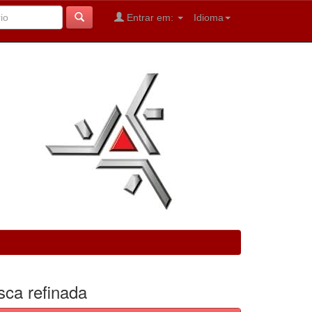
Entrar em:
Idioma
sca refinada