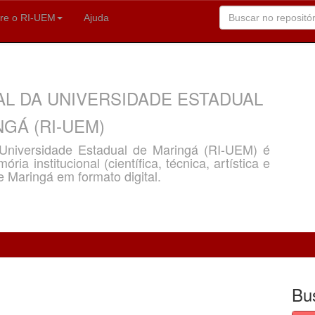
re o RI-UEM
Ajuda
AL DA UNIVERSIDADE ESTADUAL
GÁ (RI-UEM)
a Universidade Estadual de Maringá (RI-UEM) é
ria institucional (científica, técnica, artística e
e Maringá em formato digital.
Bu