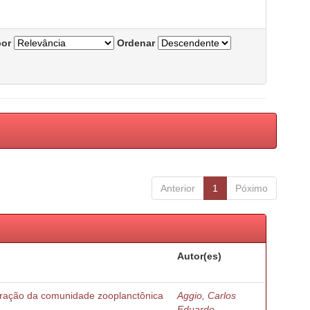
por
Ordenar
Anterior
1
Póximo
Autor(es)
turação da comunidade zooplanctônica
Aggio, Carlos
Eduardo