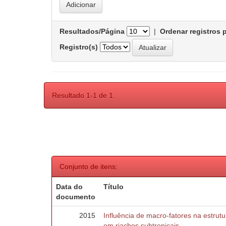
Resultados/Página
|
Ordenar registros 
Registro(s)
Resultado 1-1 de 1.
Conjunto de itens:
Data do
Título
documento
2015
Influência de macro-fatores na estru
em riachos subtropicais.