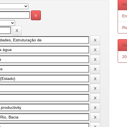
As
En
Ri
Da
20