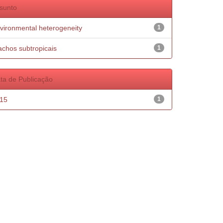
sunto
vironmental heterogeneity
1
achos subtropicais
1
ta de Publicação
15
1