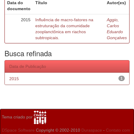
Data do
Título
Autor(es)
documento
2015
Influência de macro-fatores na
Aggio,
estruturação da comunidade
Carlos
zooplanctônica em riachos
Eduardo
subtropicais.
Gonçalves
Busca refinada
Data de Publicação
2015
1
Tema criado por
DSpace Software
Copyright © 2002-2010
Duraspace
-
Contato com