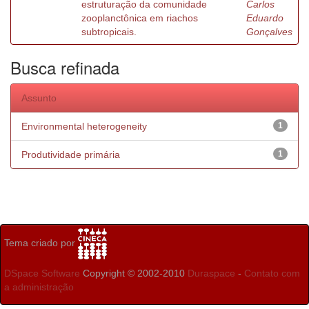
estruturação da comunidade
Carlos
zooplanctônica em riachos
Eduardo
subtropicais.
Gonçalves
Busca refinada
Assunto
Environmental heterogeneity
1
Produtividade primária
1
Tema criado por
DSpace Software
Copyright © 2002-2010
Duraspace
-
Contato com
a administração