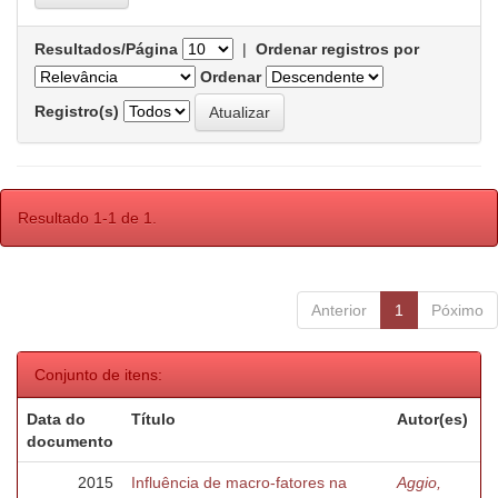
Resultados/Página
|
Ordenar registros por
Ordenar
Registro(s)
Resultado 1-1 de 1.
Anterior
1
Póximo
Conjunto de itens:
Data do
Título
Autor(es)
documento
2015
Influência de macro-fatores na
Aggio,