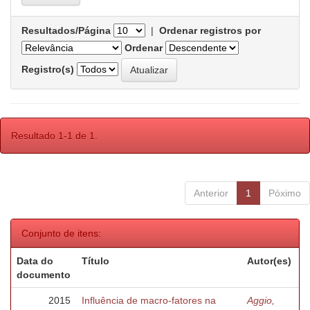
Resultados/Página
|
Ordenar registros por
Ordenar
Registro(s)
Resultado 1-1 de 1.
Anterior
1
Póximo
Conjunto de itens:
Data do
Título
Autor(es)
documento
2015
Influência de macro-fatores na
Aggio,